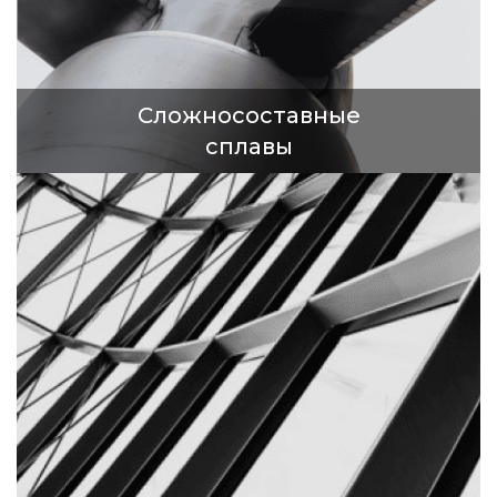
Сложносоставные
сплавы